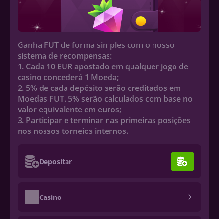
Ganha FUT de forma simples com o nosso
sistema de recompensas:
1. Cada 10 EUR apostado em qualquer jogo de
casino concederá 1 Moeda;
2. 5% de cada depósito serão creditados em
Moedas FUT. 5% serão calculados com base no
valor equivalente em euros;
3. Participar e terminar nas primeiras posições
nos nossos torneios internos.
Depositar
Casino