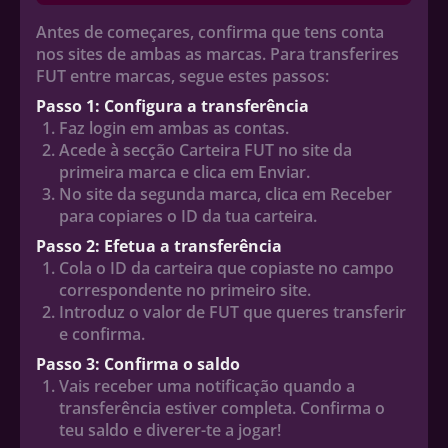
Antes de começares, confirma que tens conta
nos sites de ambas as marcas. Para transferires
FUT entre marcas, segue estes passos:
Passo 1: Configura a transferência
Faz login em ambas as contas.
Acede à secção Carteira FUT no site da
primeira marca e clica em Enviar.
No site da segunda marca, clica em Receber
para copiares o ID da tua carteira.
Passo 2: Efetua a transferência
Cola o ID da carteira que copiaste no campo
correspondente no primeiro site.
Introduz o valor de FUT que queres transferir
e confirma.
Passo 3: Confirma o saldo
Vais receber uma notificação quando a
transferência estiver completa. Confirma o
teu saldo e diverer-te a jogar!