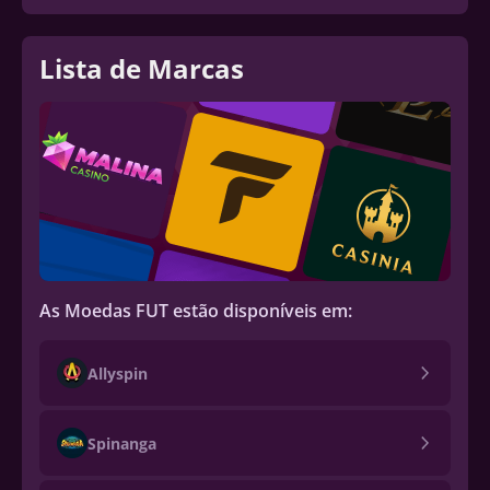
Lista de Marcas
As Moedas FUT estão disponíveis em:
Allyspin
Spinanga