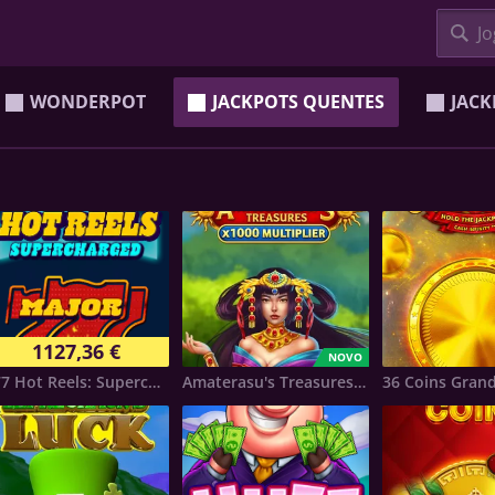
Jo
WONDERPOT
JACKPOTS QUENTES
JACK
1127,36 €
NOVO
777 Hot Reels: Supercharged
Amaterasu's Treasures x1000