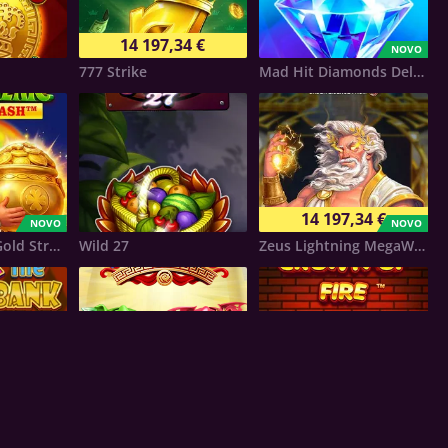
14 197,34 €
NOVO
777 Strike
Mad Hit Diamonds Deluxe
14 197,34 €
NOVO
NOVO
Leprechaun’s Gold Streak
Wild 27
Zeus Lightning MegaWays
6 €
480 866,18 €
NOVO
y Bank
Olympigs
Crown of Fire Jackpot Play