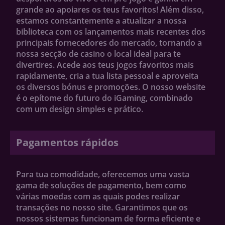
grande ao apoiares os teus favoritos! Além disso,
estamos constantemente a atualizar a nossa
biblioteca com os lançamentos mais recentes dos
principais fornecedores do mercado, tornando a
nossa secção de casino o local ideal para te
divertires. Acede aos teus jogos favoritos mais
rapidamente, cria a tua lista pessoal e aproveita
os diversos bónus e promoções. O nosso website
é o epítome do futuro do iGaming, combinado
com um design simples e prático.
Pagamentos rápidos
Para tua comodidade, oferecemos uma vasta
gama de soluções de pagamento, bem como
várias moedas com as quais podes realizar
transações no nosso site. Garantimos que os
nossos sistemas funcionam de forma eficiente e