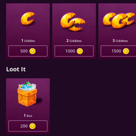
1
2
3
Crédito
Créditos
Créditos
500
1000
1500
Loot It
1
Box
200