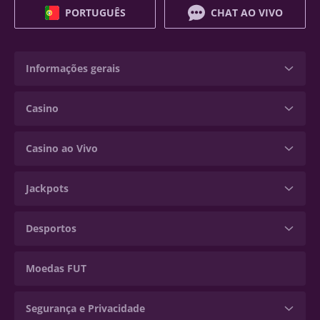
PORTUGUÊS
CHAT AO VIVO
Informações gerais
Casino
Casino ao Vivo
Jackpots
Desportos
Moedas FUT
Segurança e Privacidade