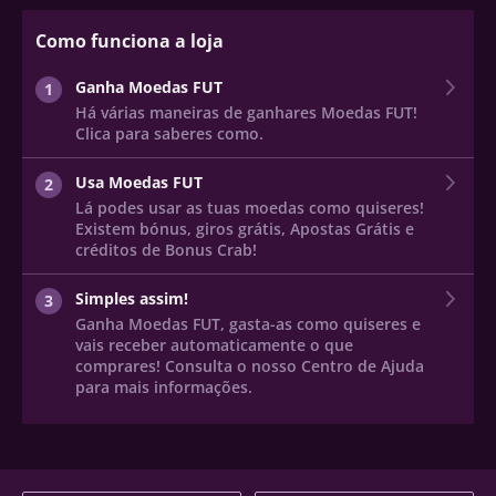
Como funciona a loja
Ganha Moedas FUT
1
Há várias maneiras de ganhares Moedas FUT!
Clica para saberes como.
Usa Moedas FUT
2
Lá podes usar as tuas moedas como quiseres!
Existem bónus, giros grátis, Apostas Grátis e
créditos de Bonus Crab!
Simples assim!
3
Ganha Moedas FUT, gasta-as como quiseres e
vais receber automaticamente o que
comprares! Consulta o nosso Centro de Ajuda
para mais informações.