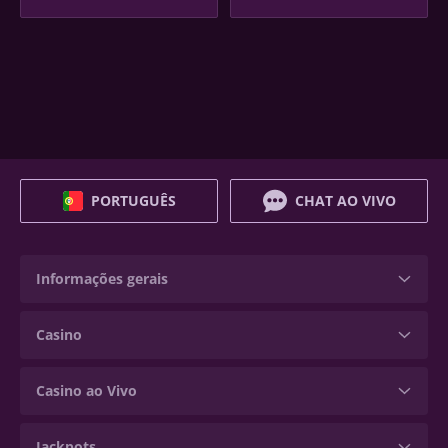
PORTUGUÊS
CHAT AO VIVO
Informações gerais
Casino
Casino ao Vivo
Jackpots