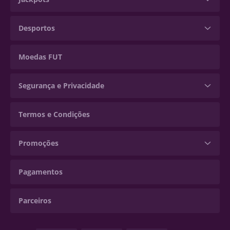
Desportos
Moedas FUT
Segurança e Privacidade
Termos e Condições
Promoções
Pagamentos
Parceiros