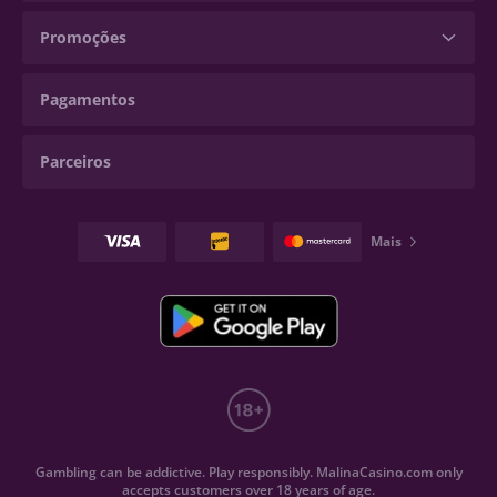
Promoções
Pagamentos
Parceiros
Mais
Gambling can be addictive. Play responsibly. MalinaCasino.com only
accepts customers over 18 years of age.