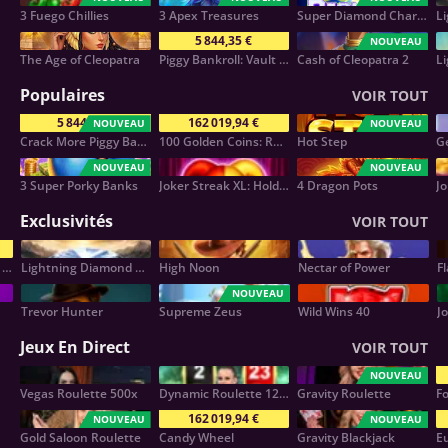
3 Fuego Chillies
3 Apex Treasures
Super Diamond Charge Hold & Win
5 844,35 €
NOUVEAU
The Age of Cleopatra
Piggy Bankroll: Vault Smash
Cash of Cleopatra 2
Li
Populaires
VOIR TOUT
5 844,35 €
162 019,94 €
NOUVEAU
NOUVEAU
Crack More Piggy Banks
100 Golden Coins: Reel Fishing
Hot Step
G
NOUVEAU
NOUVEAU
3 Super Porky Banks
Joker Streak XL: Hold and Win
4 Dragon Pots
Exclusivités
VOIR TOUT
Piggy Bankroll: Vault Smash
Lightning Diamond VIP
High Noon
Nectar of Power
NOUVEAU
Trevor Hunter
Supreme Zeus
Wild Wins 40
J
Jeux En Direct
VOIR TOUT
NOUVEAU
Vegas Roulette 500x
Dynamic Roulette 120x
Gravity Roulette
Fo
162 019,94 €
NOUVEAU
NOUVEAU
Gold Saloon Roulette
Candy Wheel
Gravity Blackjack
E