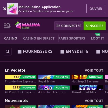
MalinaCasino Application
OUVRIR
Accéder à l'application pour mieux jouer
SE CONNECTER
S'INSCRIRE
New
CASINO
CASINO EN DIRECT
PARIS SPORTIFS
LOOT IT
FOURNISSEURS
EN VEDETTE
NO
En Vedette
VOIR TOUT
5 844,35 €
NOUVEAU
NOUVEAU
NOUVEAU
Thunderline Express: Hold & Win
Royal Strike
Hot Step 2 Extreme
B
22 139,92 €
NOUVEAU
NOUVEAU
40 Power Hot Triple Boost Golden Coins Link
4 Crabbin' Fortunes
Thunder Ball Max
Ca
Nouveautés
VOIR TOUT
NOUVEAU
NOUVEAU
NOUVEAU