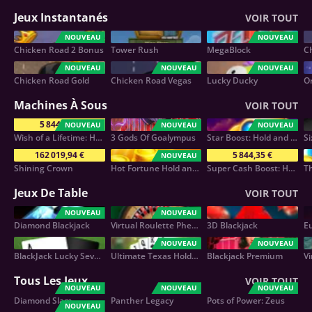
Jeux Instantanés
VOIR TOUT
NOUVEAU
NOUVEAU
Chicken Road 2 Bonus
Tower Rush
MegaBlock
C
NOUVEAU
NOUVEAU
NOUVEAU
Chicken Road Gold
Chicken Road Vegas
Lucky Ducky
Or
Machines À Sous
VOIR TOUT
5 844,35 €
NOUVEAU
NOUVEAU
NOUVEAU
Wish of a Lifetime: Hold & Win
3 Gods Of Goalympus
Star Boost: Hold and Win
Si
162 019,94 €
5 844,35 €
NOUVEAU
Shining Crown
Hot Fortune Hold and Win
Super Cash Boost: Hold & Win
Jeux De Table
VOIR TOUT
NOUVEAU
NOUVEAU
Diamond Blackjack
Virtual Roulette Phenom x72
3D Blackjack
E
NOUVEAU
NOUVEAU
BlackJack Lucky Sevens
Ultimate Texas Holdem
Blackjack Premium
Tous Les Jeux
VOIR TOUT
NOUVEAU
NOUVEAU
NOUVEAU
Diamond Slam
Panther Legacy
Pots of Power: Zeus
NOUVEAU