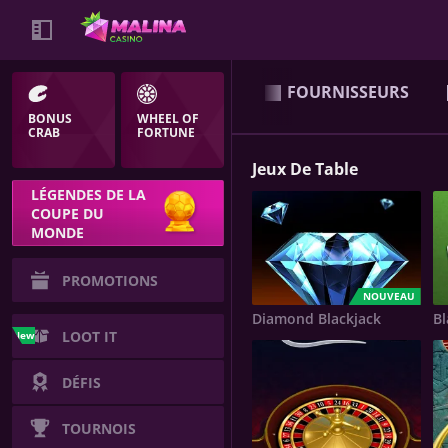
FOURNISSEURS
BONUS
WHEEL OF
CRAB
FORTUNE
Jeux De Table
LÉGENDES DE LA
COUPE DU
MONDE
PROMOTIONS
NOUVEAU
Diamond Blackjack
Bl
LOOT IT
New
DÉFIS
TOURNOIS