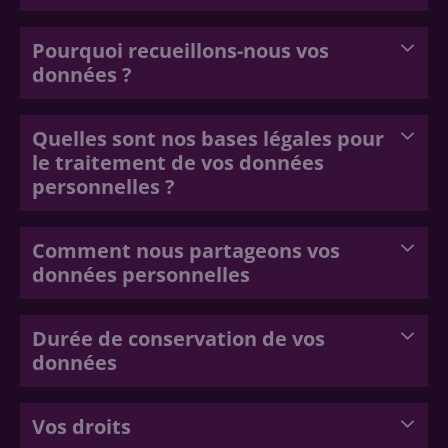
Pourquoi recueillons-nous vos
données ?
Quelles sont nos bases légales pour
le traitement de vos données
personnelles ?
Comment nous partageons vos
données personnelles
Durée de conservation de vos
données
Vos droits