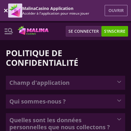
MalinaCasino Application
OUVRIR
Accéder à l'application pour mieux jouer
SE CONNECTER
S'INSCRIRE
POLITIQUE DE
CONFIDENTIALITÉ
Champ d'application
Qui sommes-nous ?
Quelles sont les données
personnelles que nous collectons ?