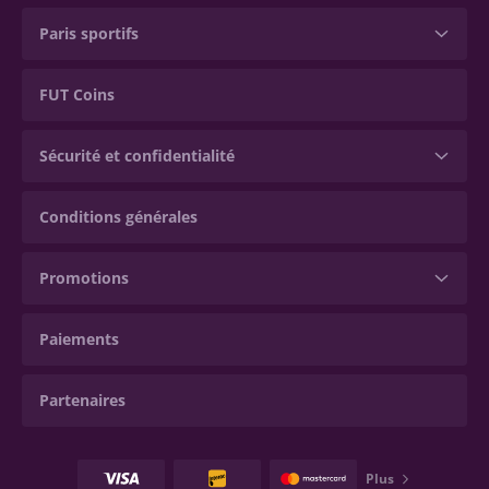
Paris sportifs
FUT Coins
Sécurité et confidentialité
Conditions générales
Promotions
Paiements
Partenaires
Plus