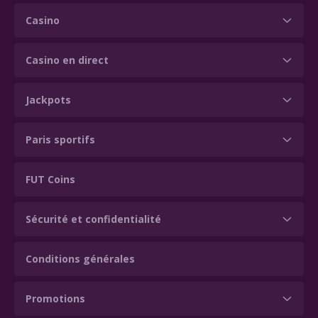
Casino
Casino en direct
Jackpots
Paris sportifs
FUT Coins
Sécurité et confidentialité
Conditions générales
Promotions