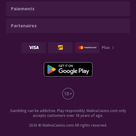
Paiements
Partenaires
Plus
Gambling can be addictive. Play responsibly. MalinaCasino.com only
accepts customers over 18 years of age.
2026 © MalinaCasino.com All rights reserved.