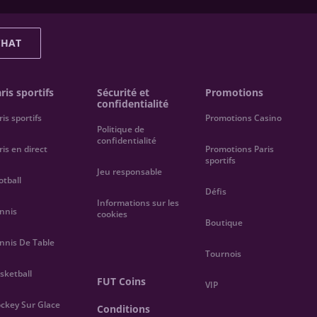
CHAT
ris sportifs
Sécurité et
Promotions
confidentialité
ris sportifs
Promotions Casino
Politique de
confidentialité
ris en direct
Promotions Paris
sportifs
Jeu responsable
otball
Défis
Informations sur les
nnis
cookies
Boutique
nnis De Table
Tournois
sketball
FUT Coins
VIP
ckey Sur Glace
Conditions