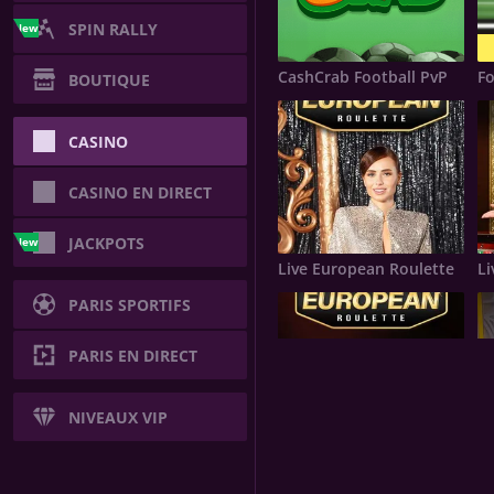
SPIN RALLY
New
CashCrab Football PvP
Fo
BOUTIQUE
CASINO
CASINO EN DIRECT
JACKPOTS
New
Live European Roulette
Li
PARIS SPORTIFS
PARIS EN DIRECT
NIVEAUX VIP
101 379,70 €
Dynamic European Roulette
Li