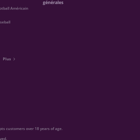
générales
otball Américain
seball
Plus
pts customers over 18 years of age.
ved.