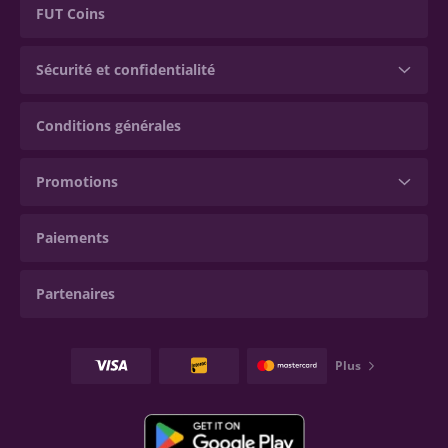
FUT Coins
Sécurité et confidentialité
Conditions générales
Promotions
Paiements
Partenaires
Plus