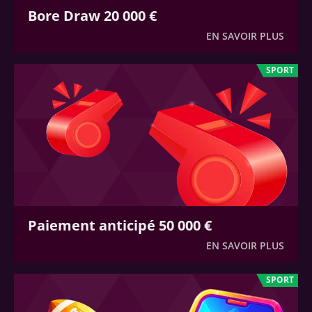
Bore Draw 20 000 €
EN SAVOIR PLUS
SPORT
Paiement anticipé 50 000 €
EN SAVOIR PLUS
SPORT