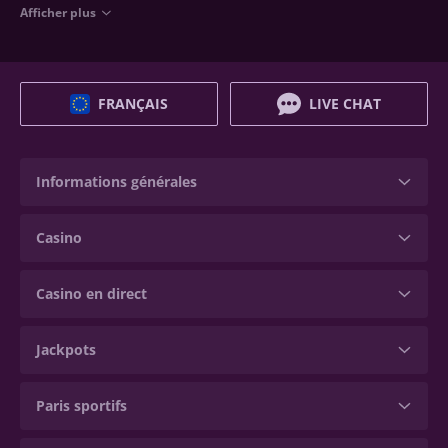
Afficher plus
FRANÇAIS
LIVE CHAT
Informations générales
Casino
Casino en direct
Jackpots
Paris sportifs