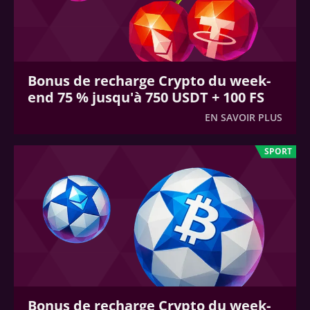
Bonus de recharge Crypto du week-
end 75 % jusqu'à 750 USDT + 100 FS
EN SAVOIR PLUS
SPORT
Bonus de recharge Crypto du week-