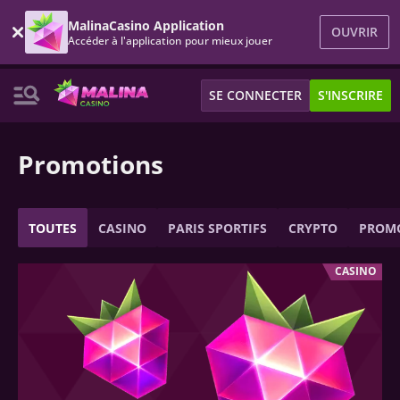
MalinaCasino Application
OUVRIR
Accéder à l'application pour mieux jouer
SE CONNECTER
S'INSCRIRE
Promotions
TOUTES
CASINO
PARIS SPORTIFS
CRYPTO
PROMO
CASINO