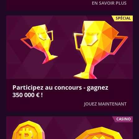
EN SAVOIR PLUS
SPÉCIAL
Participez au concours - gagnez
350 000 € !
JOUEZ MAINTENANT
CASINO