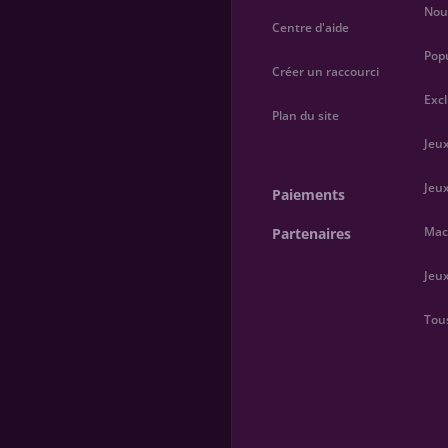
Nou
Centre d'aide
Pop
Créer un raccourci
Excl
Plan du site
Jeux
Jeu
Paiements
Mac
Partenaires
Jeux
Tous