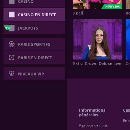
CASINO
NOUVEAU
XBall
Ro
CASINO EN DIRECT
JACKPOTS
New
PARIS SPORTIFS
PARIS EN DIRECT
Extra Crown Deluxe Live
Cr
NIVEAUX VIP
Informations
Cas
générales
En 
À propos de nous