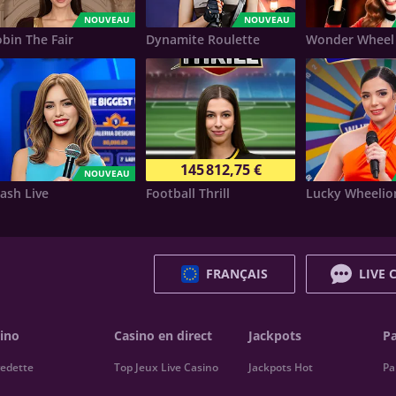
NOUVEAU
NOUVEAU
bin The Fair
Dynamite Roulette
Wonder Wheel
145 812,75 €
NOUVEAU
ash Live
Football Thrill
Lucky Wheelio
FRANÇAIS
LIVE 
ino
Casino en direct
Jackpots
Pa
vedette
Top Jeux Live Casino
Jackpots Hot
Pa