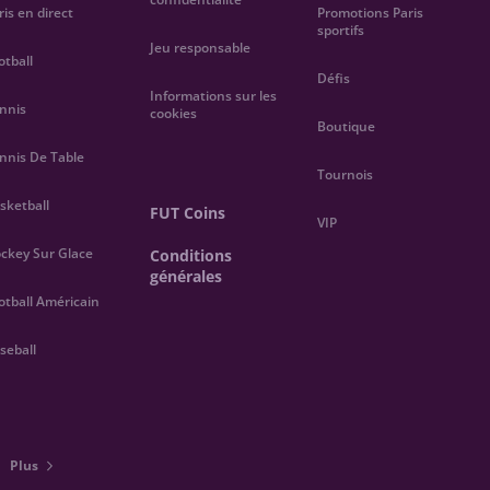
ris en direct
Promotions Paris
sportifs
Jeu responsable
otball
Défis
Informations sur les
nnis
cookies
Boutique
nnis De Table
Tournois
sketball
FUT Coins
VIP
ckey Sur Glace
Conditions
générales
otball Américain
seball
Plus