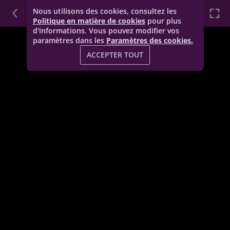
Nous utilisons des cookies, consultez les
Politique en matière de cookies
pour plus
d'informations. Vous pouvez modifier vos
paramètres dans les
Paramètres des cookies.
ACCEPTER TOUT