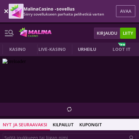
MalinaCasino -sovellus
AVAA
Siirry sovellukseen parhaita pelihetkiä varten
KIRJAUDU
LIITY
New
KASINO
LIVE-KASINO
URHEILU
LOOT IT
Koti
Nyt ja seuraavaksi
NYT JA SEURAAVAKSI
KILPAILUT
KUPONGIT