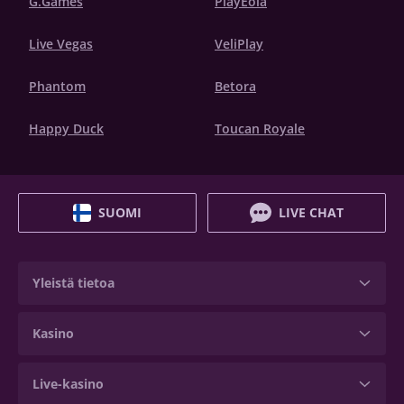
G.Games
PlayEola
Live Vegas
VeliPlay
Phantom
Betora
Happy Duck
Toucan Royale
SUOMI
LIVE CHAT
Yleistä tietoa
Kasino
Live-kasino