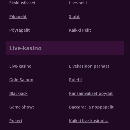
Eksklusiiviset
Live-pelit
Pikapelit
Slotit
Pöytäpelit
Kaikki Pelit
Live-kasino
Live-kasino
Livekasinon parhaat
Gold Saloon
Ruletti
Blackjack
Kansainväliset pöydät
Game Showt
Baccarat ja noppapelit
Pokeri
Kaikki live-kasinolta