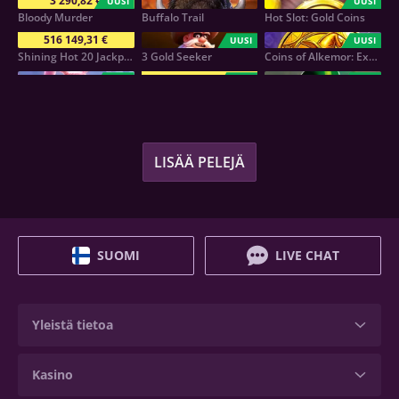
3 290,82 €
UUSI
UUSI
Bloody Murder
Buffalo Trail
Hot Slot: Gold Coins
516 149,31 €
UUSI
UUSI
Shining Hot 20 Jackpot Play
3 Gold Seeker
Coins of Alkemor: Extreme Magic
3 290,82 €
UUSI
UUSI
UUSI
5 Candy Eggs
Zeus Lightning MegaWays
Greedy for Gold: Hold and Win
516 149,31 €
UUSI
Spin Queen
Shining Hot 100 Jackpot Play
Glory of Olympus (Zeus Hold and Conquer)
516 149,31 €
UUSI
UUSI
LISÄÄ PELEJÄ
Thor Power: Whack & Win
Diamond Shine
Crown of Fire Jackpot Play
SUOMI
LIVE CHAT
Yleistä tietoa
Kasino