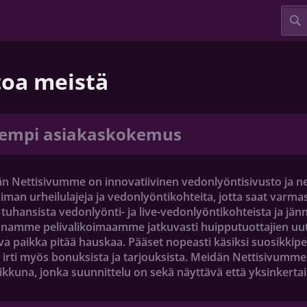
toa meistä
empi asiakaskokemus
n Nettisivumme on innovatiivinen vedonlyöntisivusto ja ne
oiman urheilulajeja ja vedonlyöntikohteita, jotta saat varma
 tuhansista vedonlyönti- ja live-vedonlyöntikohteista ja jänn
nnamme pelivalikoimaamme jatkuvasti huipputuottajien uutu
ava paikka pitää hauskaa. Pääset nopeasti käsiksi suosikkipel
i irti myös bonuksista ja tarjouksista. Meidän Nettisivumm
ikkuna, jonka suunnittelu on sekä näyttävä että yksinkerta