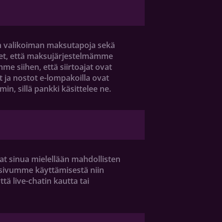
jan valikoiman maksutapoja sekä
neet, että maksujärjestelmämme
me siihen, että siirtoajat ovat
 ja nostot e-lompakoilla ovat
n, sillä pankki käsittelee ne.
at sinua mielellään mahdollisten
sivumme käyttämisestä niin
tä live-chatin kautta tai