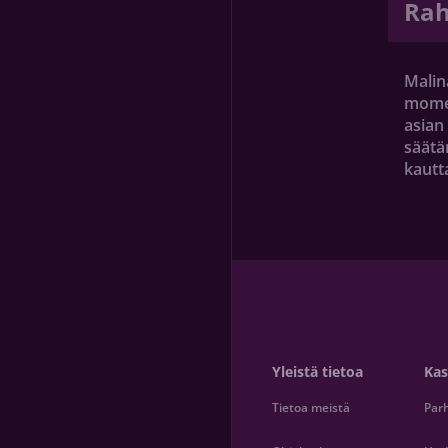
Rah
Malin
momen
asian
säätä
kautt
Yleistä tietoa
Kas
Tietoa meistä
Par