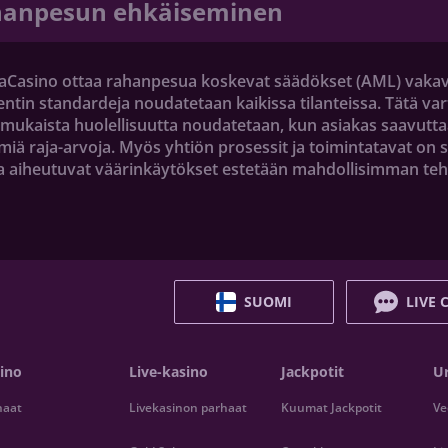
anpesun ehkäiseminen
aCasino ottaa rahanpesua koskevat säädökset (AML) vakava
tin standardeja noudatetaan kaikissa tilanteissa. Tätä var
 mukaista huolellisuutta noudatetaan, kun asiakas saavutta
miä raja-arvoja. Myös yhtiön prosessit ja toimintatavat on 
a aiheutuvat väärinkäytökset estetään mahdollisimman teh
SUOMI
LIVE 
ino
Live-kasino
Jackpotit
Ur
haat
Livekasinon parhaat
Kuumat Jackpotit
Ve