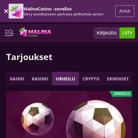
MalinaCasino -sovellus
AVAA
Siirry sovellukseen parhaita pelihetkiä varten
KIRJAUDU
LIITY
Tarjoukset
KAIKKI
KASINO
URHEILU
CRYPTO
ERIKOISET
URHEILU