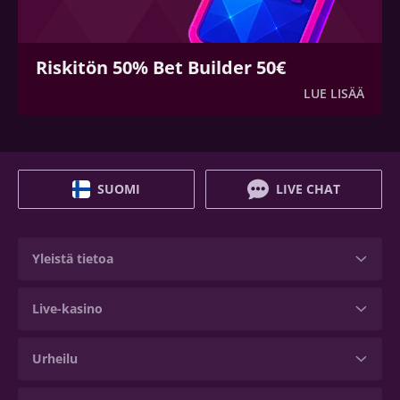
Riskitön 50% Bet Builder 50€
LUE LISÄÄ
SUOMI
LIVE CHAT
Yleistä tietoa
Live-kasino
Urheilu