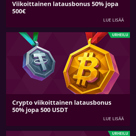
Viikoittainen latausbonus 50% jopa
500€
LUE LISÄÄ
URHEILU
Crypto viikoittainen latausbonus
50% jopa 500 USDT
LUE LISÄÄ
URHEILU