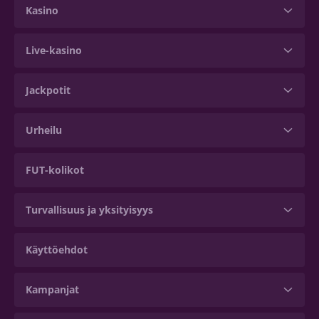
Kasino
Live-kasino
Jackpotit
Urheilu
FUT-kolikot
Turvallisuus ja yksityisyys
Käyttöehdot
Kampanjat