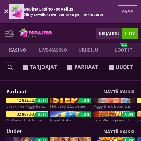
MalinaCasino -sovellus
AVAA
Siirry sovellukseen parhaita pelihetkiä varten
KIRJAUDU
LIITY
New
KASINO
LIVE-KASINO
URHEILU
LOOT IT
TARJOAJAT
PARHAAT
UUDET
Parhaat
NÄYTÄ KAIKKI
12 832,32 €
UUSI
UUSI
Crack The Piggy Bank Express
Hot Step 2 Extreme
Piggy Brick Bonanza
32 867,63 €
UUSI
UUSI
UUSI
40 Power Hot Triple Boost Golden Coins Link
Royal Strike
Coin Win Express: Hold the Spin
Uudet
NÄYTÄ KAIKKI
UUSI
UUSI