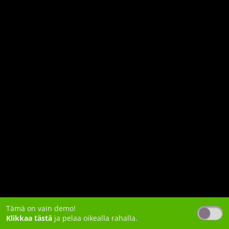
Tämä on vain demo!
Klikkaa tästä
ja pelaa oikealla rahalla.