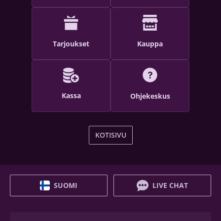
Tarjoukset
Kauppa
Kassa
Ohjekeskus
KOTISIVU
SUOMI
LIVE CHAT