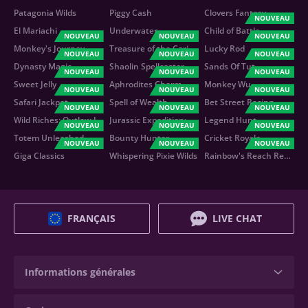
Patagonia Wilds
Piggy Cash
Clovers Fantasy
NOUVEAU
El Mariachi
Underwater
Child of Battle
NOUVEAU
NOUVEAU
NOUVEAU
Monkey's Journey
Treasure of the Caribbean
Lucky Rod
NOUVEAU
NOUVEAU
NOUVEAU
Dynasty Magic
Shaolin Spellcaster
Sands Of Tut
NOUVEAU
NOUVEAU
NOUVEAU
Sweet Jelly
Aphrodites Charm
Monkey Wu
NOUVEAU
NOUVEAU
NOUVEAU
Safari Jackpot
Spell of Wealth
Bet Street Racing
NOUVEAU
NOUVEAU
NOUVEAU
Wild Riches: Outlaw Jackpot
Jurassic Expedition: Treasure Trackers
Legend Hunt
NOUVEAU
NOUVEAU
NOUVEAU
Totem Unleashed
Bounty Hunter
Cricket Royale
NOUVEAU
NOUVEAU
NOUVEAU
Giga Classics
Whispering Pixie Wilds
Rainbow's Reach Reels
FRANÇAIS
LIVE CHAT
Informations générales