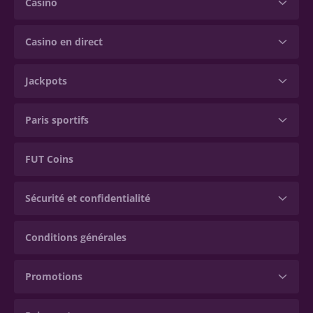
Casino
Casino en direct
Jackpots
Paris sportifs
FUT Coins
Sécurité et confidentialité
Conditions générales
Promotions