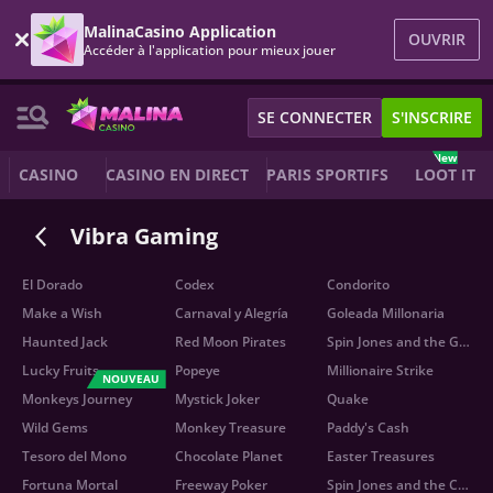
MalinaCasino Application
OUVRIR
Accéder à l'application pour mieux jouer
SE CONNECTER
S'INSCRIRE
New
CASINO
CASINO EN DIRECT
PARIS SPORTIFS
LOOT IT
Vibra Gaming
El Dorado
Codex
Condorito
Make a Wish
Carnaval y Alegría
Goleada Millonaria
Haunted Jack
Red Moon Pirates
Spin Jones and the Golden Idol
Lucky Fruits
Popeye
Millionaire Strike
NOUVEAU
Monkeys Journey
Mystick Joker
Quake
Wild Gems
Monkey Treasure
Paddy's Cash
Tesoro del Mono
Chocolate Planet
Easter Treasures
Fortuna Mortal
Freeway Poker
Spin Jones and the Crystal Skull