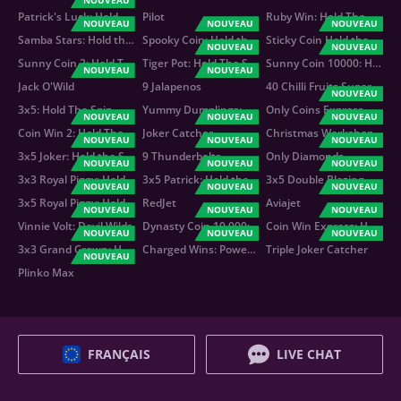
NOUVEAU
Patrick's Luck: Hold The Spin
Pilot
Ruby Win: Hold The Spin
NOUVEAU
NOUVEAU
NOUVEAU
Samba Stars: Hold the Spin
Spooky Coin: Hold the Spin
Sticky Coin Hold the Spin
NOUVEAU
NOUVEAU
Sunny Coin 2: Hold The Spin
Tiger Pot: Hold The Spin
Sunny Coin 10000: Hold The Spin
NOUVEAU
NOUVEAU
Jack O'Wild
9 Jalapenos
40 Chilli Fruits Superior
NOUVEAU
3x5: Hold The Spin
Yummy Dumplings: Hold The Spin
Only Coins Express
NOUVEAU
NOUVEAU
NOUVEAU
Coin Win 2: Hold The Spin
Joker Catcher
Christmas Workshop: Hold the Spin
NOUVEAU
NOUVEAU
NOUVEAU
3x5 Joker: Hold the Spin
9 Thunderbolts
Only Diamonds
NOUVEAU
NOUVEAU
NOUVEAU
3x3 Royal Piggy: Hold the Spin
3x5 Patrick: Hold the Spin
3x5 Double Blazing
NOUVEAU
NOUVEAU
NOUVEAU
3x5 Royal Piggy: Hold The Spin
RedJet
Aviajet
NOUVEAU
NOUVEAU
NOUVEAU
Vinnie Volt: Devil Wilds
Dynasty Coin 10,000: Hold the Spin
Coin Win Express: Hold the Spin
NOUVEAU
NOUVEAU
NOUVEAU
3x3 Grand Crown: Hold the Spin
Charged Wins: Power Frames
Triple Joker Catcher
NOUVEAU
Plinko Max
FRANÇAIS
LIVE CHAT