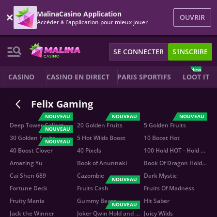
MalinaCasino Application
OUVRIR
Accéder à l'application pour mieux jouer
SE CONNECTER
S'INSCRIRE
New
CASINO
CASINO EN DIRECT
PARIS SPORTIFS
LOOT IT
Felix Gaming
NOUVEAU
NOUVEAU
NOUVEAU
Deep Tower Collect And Win
20 Golden Fruits
5 Golden Fruits
NOUVEAU
30 Golden Fruits
5 Hot Wilds Boost
10 Boost Hot
NOUVEAU
40 Boost Clover
40 Pixels
100 Hold HOT - Hold and Win
Amazing Yu
Book of Anunnaki
Book Of Dragon Hold and Win
Cai Shen 689
Cazombie
Dark Mystic
NOUVEAU
Fortune Deck
Fruits Cash
Fruits Of Madness
Fruity Mania
Gummy Bears
Hit Saber
NOUVEAU
Jack the Winner
Joker Qwin Hold and Win
Juicy Wilds