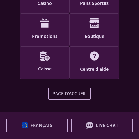
Casino
Paris Sportifs
Promotions
Boutique
Caisse
Centre d'aide
PAGE D'ACCUEIL
FRANÇAIS
LIVE CHAT