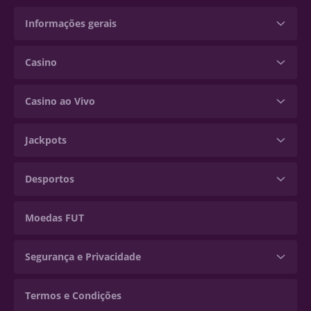
Informações gerais
Casino
Casino ao Vivo
Jackpots
Desportos
Moedas FUT
Segurança e Privacidade
Termos e Condições