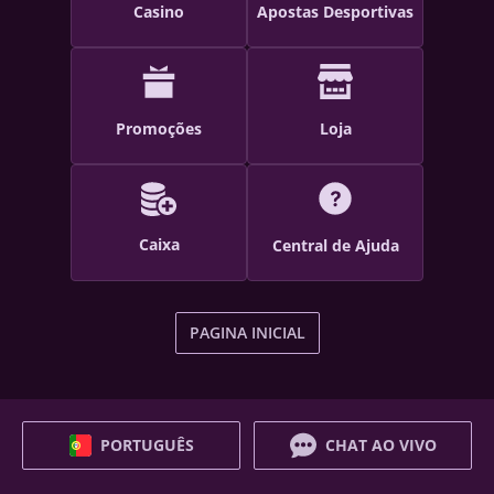
Casino
Apostas Desportivas
Promoções
Loja
Caixa
Central de Ajuda
PAGINA INICIAL
PORTUGUÊS
CHAT AO VIVO