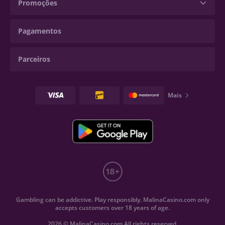
Promoções
Pagamentos
Parceiros
Mais
Gambling can be addictive. Play responsibly. MalinaCasino.com only
accepts customers over 18 years of age.
2026 © MalinaCasino.com All rights reserved.