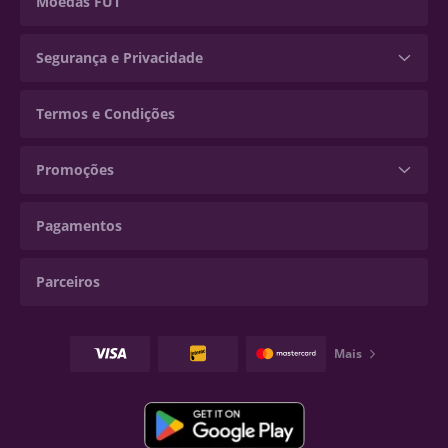
Moedas FUT
Segurança e Privacidade
Termos e Condições
Promoções
Pagamentos
Parceiros
Mais