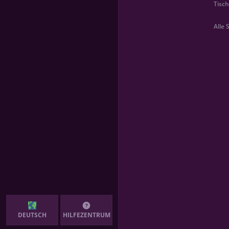
Tisch
Alle 
DEUTSCH
HILFEZENTRUM