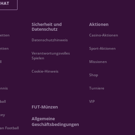
CHAT
Sicherheit und
Aktionen
Datenschutz
etten
Casino-Aktionen
Datenschutzhinweis
etten
Sport-Aktionen
Verantwortungsvolles
Spielen
l
Missionen
Cookie-Hinweis
Shop
ennis
Turniere
ball
VIP
FUT-Münzen
key
Allgemeine
Geschäftsbedingungen
an Football