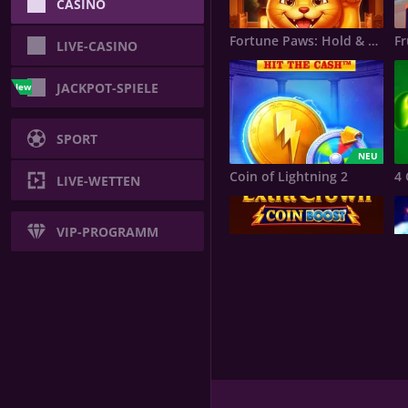
CASINO
Fortune Paws: Hold & Win
Fr
LIVE-CASINO
JACKPOT-SPIELE
New
SPORT
NEU
Coin of Lightning 2
LIVE-WETTEN
VIP-PROGRAMM
151.237,16 €
NEU
40 Extra Crown Coin Boost
Di