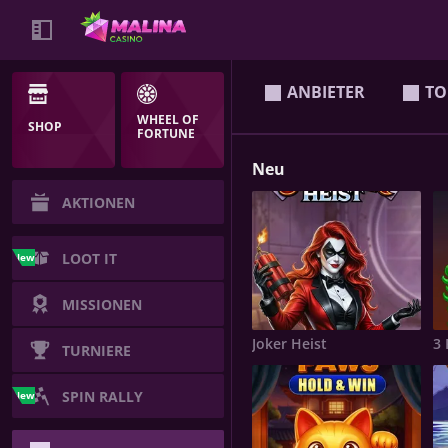
ANBIETER
TO
WHEEL OF
SHOP
FORTUNE
Neu
AKTIONEN
LOOT IT
New
MISSIONEN
Joker Heist
3 
TURNIERE
SPIN RALLY
New