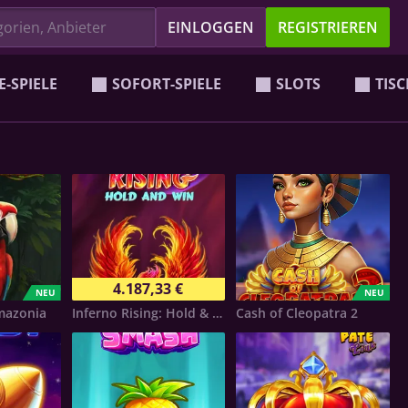
gorien, Anbieter
EINLOGGEN
REGISTRIEREN
E-SPIELE
SOFORT-SPIELE
SLOTS
TISC
4.187,33 €
NEU
NEU
mazonia
Inferno Rising: Hold & Win
Cash of Cleopatra 2