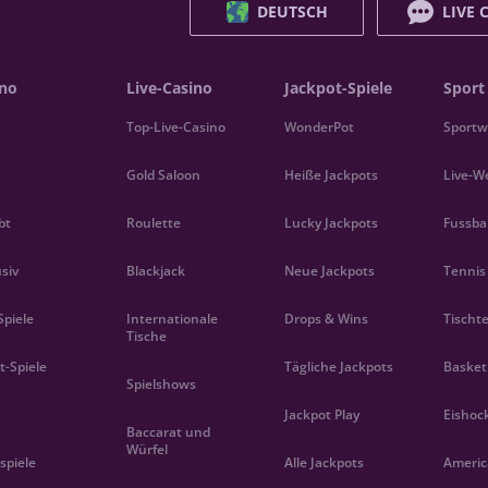
DEUTSCH
LIVE 
ino
Live-Casino
Jackpot-Spiele
Sport
Top-Live-Casino
WonderPot
Sportw
Gold Saloon
Heiße Jackpots
Live-W
bt
Roulette
Lucky Jackpots
Fussbal
siv
Blackjack
Neue Jackpots
Tennis
Spiele
Internationale
Drops & Wins
Tischt
Tische
t-Spiele
Tägliche Jackpots
Basket
Spielshows
Jackpot Play
Eishoc
Baccarat und
Würfel
spiele
Alle Jackpots
Americ