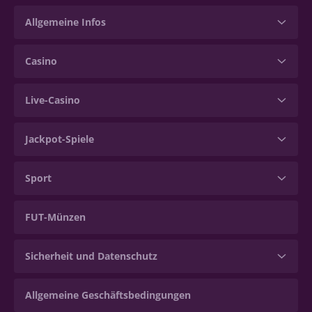
Allgemeine Infos
Casino
Live-Casino
Jackpot-Spiele
Sport
FUT-Münzen
Sicherheit und Datenschutz
Allgemeine Geschäftsbedingungen