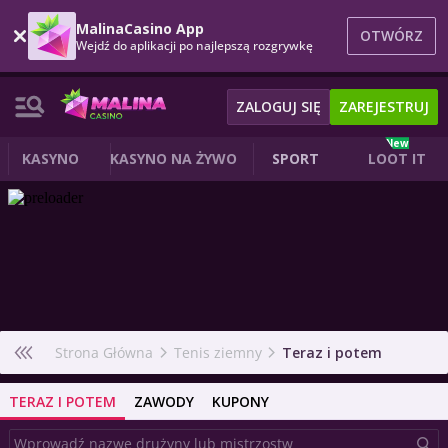
MalinaCasino App
OTWÓRZ
Wejdź do aplikacji po najlepszą rozgrywkę
ZALOGUJ SIĘ
ZAREJESTRUJ
New
KASYNO
KASYNO NA ŻYWO
SPORT
LOOT IT
Strona Główna
Tenis ziemny
Teraz i potem
TERAZ I POTEM
ZAWODY
KUPONY