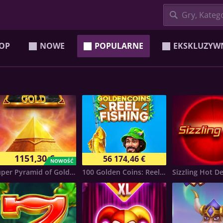
Gry, Kateg
OP
NOWE
POPULARNE
EKSKLUZYW
1151,30 €
56 174,46 €
NOWOŚĆ
Super Pyramid of Gold: Hold & Win
100 Golden Coins: Reel Fishing
Sizzling Hot D