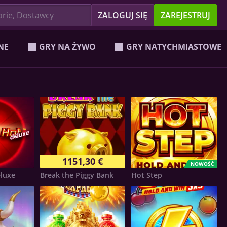
orie, Dostawcy
ZALOGUJ SIĘ
ZAREJESTRUJ
NE
GRY NA ŻYWO
GRY NATYCHMIASTOWE
1151,30 €
NOWOŚĆ
eluxe
Break the Piggy Bank
Hot Step