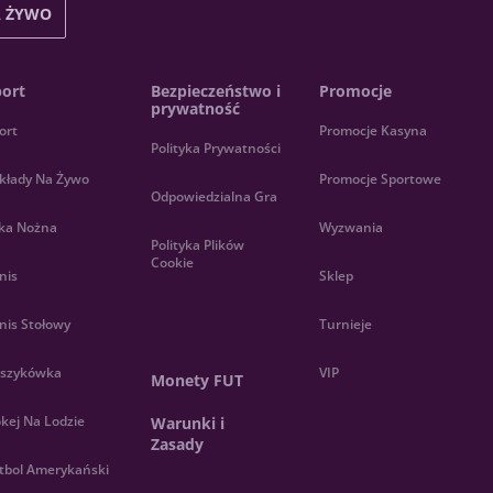
A ŻYWO
port
Bezpieczeństwo i
Promocje
prywatność
ort
Promocje Kasyna
Polityka Prywatności
kłady Na Żywo
Promocje Sportowe
Odpowiedzialna Gra
łka Nożna
Wyzwania
Polityka Plików
Cookie
nis
Sklep
nis Stołowy
Turnieje
szykówka
VIP
Monety FUT
kej Na Lodzie
Warunki i
Zasady
tbol Amerykański