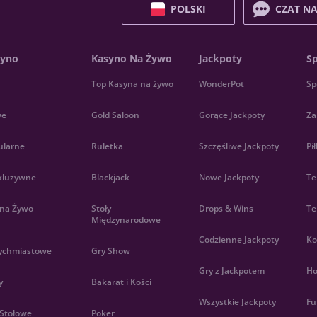
POLSKI
CZAT N
syno
Kasyno Na Żywo
Jackpoty
S
Top Kasyna na żywo
WonderPot
Sp
we
Gold Saloon
Gorące Jackpoty
Za
ularne
Ruletka
Szczęśliwe Jackpoty
Pi
kluzywne
Blackjack
Nowe Jackpoty
Te
 na Żywo
Stoły
Drops & Wins
Te
Międzynarodowe
Codzienne Jackpoty
Ko
ychmiastowe
Gry Show
Gry z Jackpotem
Ho
y
Bakarat i Kości
Wszystkie Jackpoty
Fu
 Stołowe
Poker