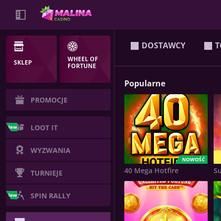
DOSTAWCY
T
WHEEL OF
SKLEP
FORTUNE
Popularne
PROMOCJE
LOOT IT
New
WYZWANIA
NOWOŚĆ
40 Mega Hotfire
TURNIEJE
SPIN RALLY
New