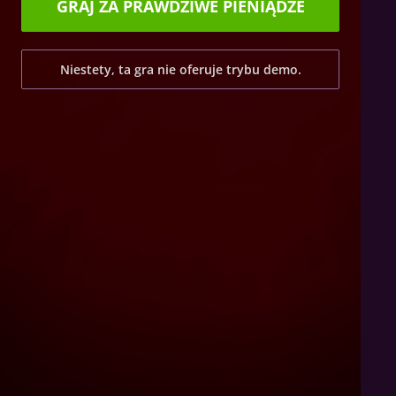
GRAJ ZA PRAWDZIWE PIENIĄDZE
Niestety, ta gra nie oferuje trybu demo.