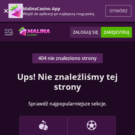
MalinaCasino App
OTWÓRZ
Wejdź do aplikacji po najlepszą rozgrywkę
ZALOGUJ SIĘ
ZAREJESTRUJ
404 nie znaleziono strony
Ups! Nie znaleźliśmy tej
strony
Sprawdź najpopularniejsze sekcje.