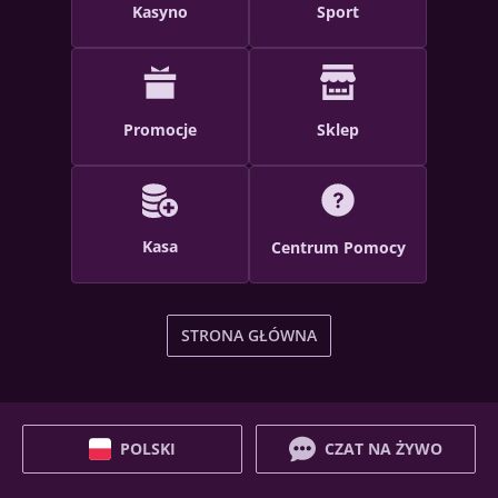
Kasyno
Sport
Promocje
Sklep
Kasa
Centrum Pomocy
STRONA GŁÓWNA
POLSKI
CZAT NA ŻYWO