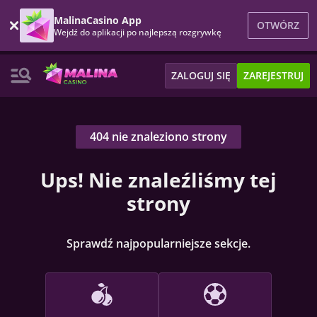
MalinaCasino App
OTWÓRZ
Wejdź do aplikacji po najlepszą rozgrywkę
ZALOGUJ SIĘ
ZAREJESTRUJ
404 nie znaleziono strony
Ups! Nie znaleźliśmy tej
strony
Sprawdź najpopularniejsze sekcje.