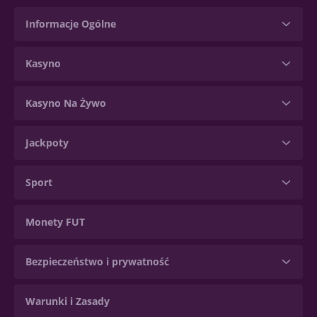
Informacje Ogólne
Kasyno
Kasyno Na Żywo
Jackpoty
Sport
Monety FUT
Bezpieczeństwo i prywatność
Warunki i Zasady