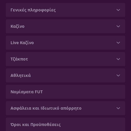
Γενικές πληροφορίες
Καζίνο
Live Καζίνο
Τζάκποτ
Αθλητικά
Νομίσματα FUT
Ασφάλεια και Ιδιωτικό απόρρητο
Όροι και Προϋποθέσεις