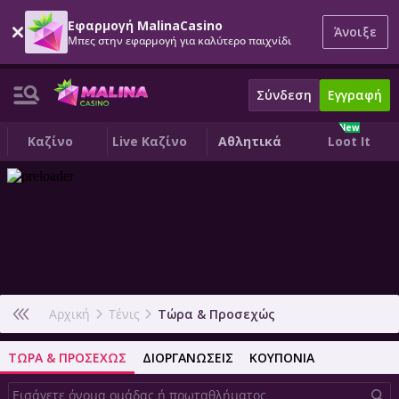
Εφαρμογή MalinaCasino
Άνοιξε
Μπες στην εφαρμογή για καλύτερο παιχνίδι
Σύνδεση
Εγγραφή
New
Καζίνο
Live Καζίνο
Αθλητικά
Loot It
Αρχική
Τένις
Τώρα & Προσεχώς
ΤΏΡΑ & ΠΡΟΣΕΧΏΣ
ΔΙΟΡΓΑΝΏΣΕΙΣ
ΚΟΥΠΟΝΙΑ