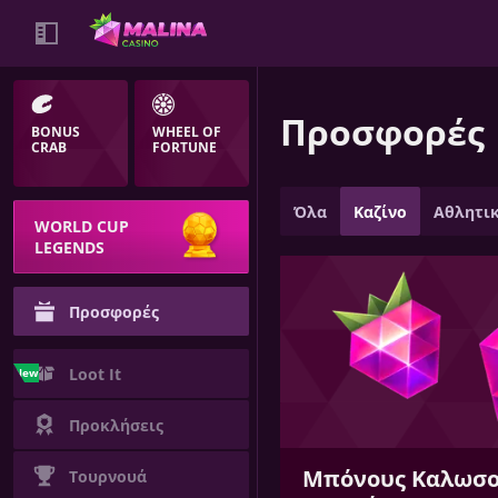
Προσφορές
BONUS
WHEEL OF
CRAB
FORTUNE
Όλα
Καζίνο
Αθλητι
WORLD CUP
LEGENDS
Προσφορές
Loot It
New
Προκλήσεις
Μπόνους Καλωσο
Τουρνουά