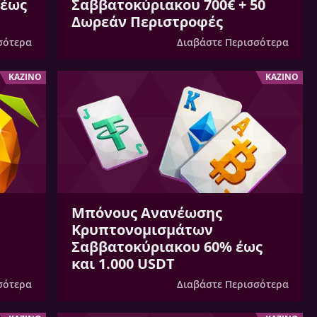
 έως
Σαββατοκύριακου 700€ + 50
Δωρεάν Περιστροφές
σότερα
Διαβάστε Περισσότερα
ΚΑΖΊΝΟ
ΚΑΖΊΝΟ
Μπόνους Ανανέωσης
Κρυπτονομισμάτων
Σαββατοκύριακου 60% έως
και 1.000 USDT
σότερα
Διαβάστε Περισσότερα