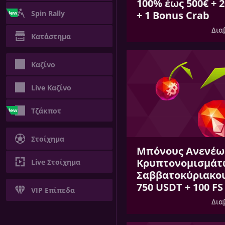
100% έως 500€ + 2
Spin Rally
+ 1 Bonus Crab
New
Δια
Κατάστημα
Καζίνο
Live Καζίνο
Τζάκποτ
New
Στοίχημα
Μπόνους Ανενέω
Κρυπτονομισμάτ
Live Στοίχημα
Σαββατοκύριακο
750 USDT + 100 FS
VIP Επίπεδα
Δια