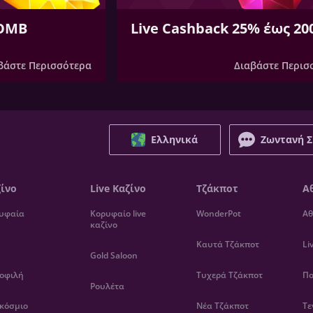
BOMB
Live Cashback 25% έως 20
βάστε Περισσότερα
Διαβάστε Περισ
Ελληνικά
Ζωντανή Σ
ζίνο
Live Καζίνο
Τζάκποτ
Α
υφαία
Κορυφαίο live
WonderPot
Αθ
καζίνο
Καυτά Τζάκποτ
Li
Gold Saloon
οφιλή
Τυχερά Τζάκποτ
Πο
Ρουλέτα
κόσμιο
Νέα Τζάκποτ
Τε