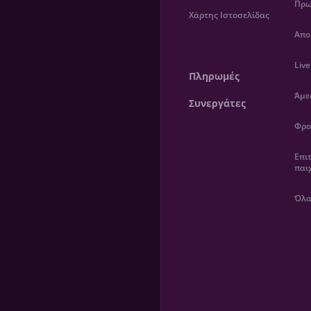
Πρω
Χάρτης Ιστοσελίδας
Απο
Liv
Πληρωμές
Άμε
Συνεργάτες
Φρο
Επι
παι
Όλα