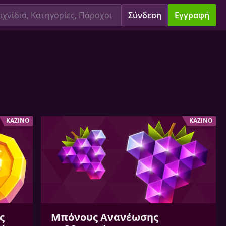
ιχνίδια, Κατηγορίες, Πάροχοι
Σύνδεση
Εγγραφή
ΚΑΖΊΝΟ
ΚΑΖΊΝΟ
ς
Μπόνους Ανανέωσης