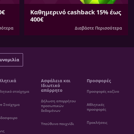
0€
Καθημερινό cashback 15% έως
400€
σότερα
Διαβάστε Περισσότερα
υνομιλία
θλητικά
Ασφάλεια και
Προσφορές
Ιδιωτικό
απόρρητο
λητικό στοίχημα
Προσφορές καζίνο
Δήλωση απορρήτου
ve Στοίχημα
Αθλητικές
προσωπικών
προσφορές
δεδομένων
δοσφαιρο
Προκλήσεις
Υπεύθυνο παιχνίδι
νις