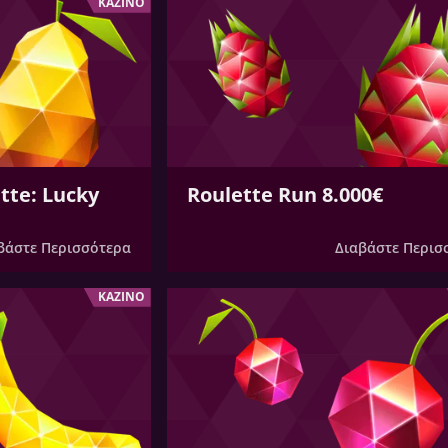
ΚΑΖΊΝΟ
tte: Lucky
Roulette Run 8.000€
βάστε Περισσότερα
Διαβάστε Περισ
ΚΑΖΊΝΟ