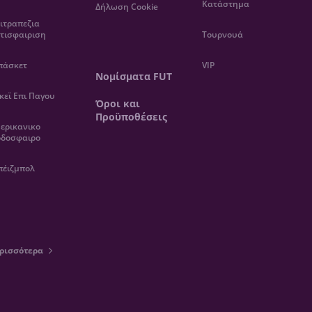
Κατάστημα
Δήλωση Cookie
ιτραπεζια
τισφαιριση
Τουρνουά
πάσκετ
VIP
Νομίσματα FUT
κεϊ Επι Παγου
Όροι και
Προϋποθέσεις
ερικανικο
δοσφαιρο
έιζμπολ
ρισσότερα