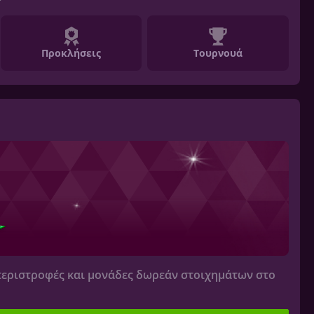
Προκλήσεις
Τουρνουά
περιστροφές και μονάδες δωρεάν στοιχημάτων στο