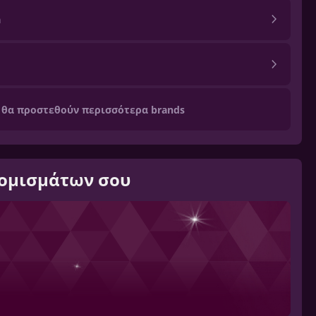
a
 θα προστεθούν περισσότερα brands
νομισμάτων σου