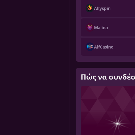
Allyspin
Malina
AlfCasino
Πώς να συνδέσ