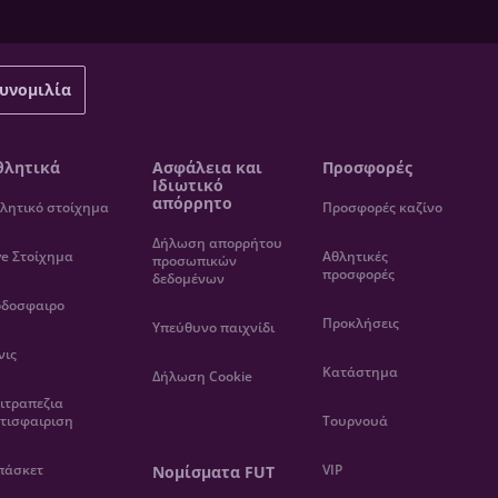
υνομιλία
θλητικά
Ασφάλεια και
Προσφορές
Ιδιωτικό
απόρρητο
λητικό στοίχημα
Προσφορές καζίνο
Δήλωση απορρήτου
ve Στοίχημα
Αθλητικές
προσωπικών
προσφορές
δεδομένων
δοσφαιρο
Προκλήσεις
Υπεύθυνο παιχνίδι
νις
Κατάστημα
Δήλωση Cookie
ιτραπεζια
τισφαιριση
Τουρνουά
πάσκετ
VIP
Νομίσματα FUT