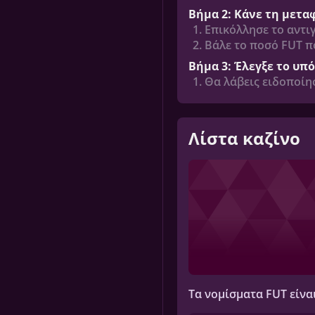
Βήμα 2: Κάνε τη μετα
Επικόλλησε το αντι
Βάλε το ποσό FUT πο
Βήμα 3: Έλεγξε το υπ
Θα λάβεις ειδοποίη
Λίστα καζίνο
Τα νομίσματα FUT είναι