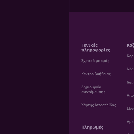
Γενικές
Κα
πληροφορίες
Κορ
Σχετικά με εμάς
Νέα
Κέντρο βοήθειας
Δημ
Δημιουργία
συντόμευσης
Απο
Χάρτης Ιστοσελίδας
Liv
Άμε
Πληρωμές