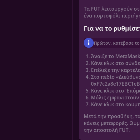
Τα FUT λειτουργούν στ
ένα πορτοφόλι περιήγη
Για να το ρυθμίσ
Πρώτον, κατέβασε το
Άνοιξε το MetaMask
Κάνε κλικ στο σύνδ
Επέλεξε την καρτέλ
Στο πεδίο «Διεύθυν
0xF7c2a8e17EBC1eB
Κάνε κλικ στο 'Επόμ
Μόλις εμφανιστούν τ
Κάνε κλικ στο κουμ
Μετά την προσθήκη, τα
κάνεις μεταφορές. Θυμ
την αποστολή FUT.