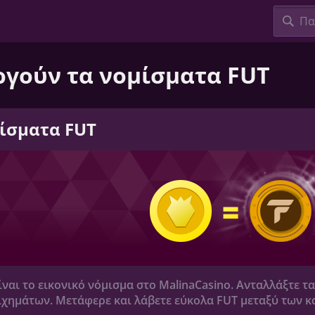
Πα
ργούν τα νομίσματα FUT
μίσματα FUT
είναι το εικονικό νόμισμα στο MalinaCasino. Ανταλλάξτε
χημάτων. Μετάφερε και λάβετε εύκολα FUT μεταξύ των κα