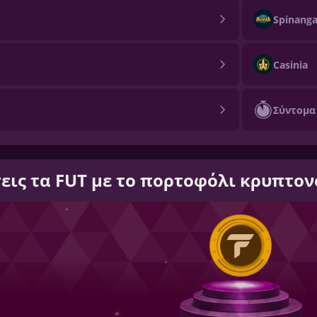
Spinang
Casinia
Σύντομα
εις τα FUT με το πορτοφόλι κρυπτο