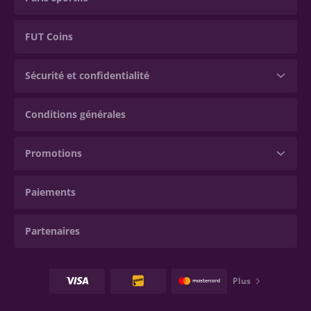
FUT Coins
Sécurité et confidentialité
Conditions générales
Promotions
Paiements
Partenaires
Plus