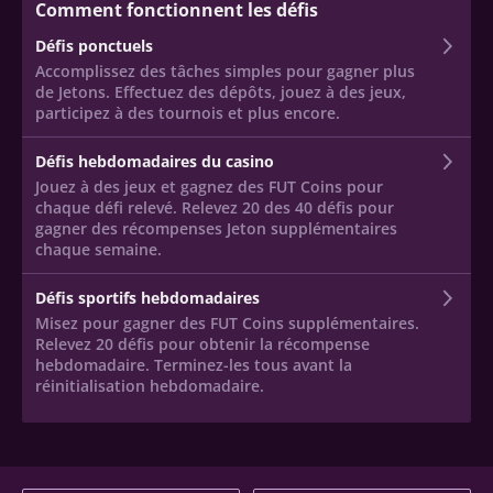
Comment fonctionnent les défis
Défis ponctuels
Accomplissez des tâches simples pour gagner plus
de Jetons. Effectuez des dépôts, jouez à des jeux,
participez à des tournois et plus encore.
Défis hebdomadaires du casino
Jouez à des jeux et gagnez des FUT Coins pour
chaque défi relevé. Relevez 20 des 40 défis pour
gagner des récompenses Jeton supplémentaires
chaque semaine.
Défis sportifs hebdomadaires
Misez pour gagner des FUT Coins supplémentaires.
Relevez 20 défis pour obtenir la récompense
hebdomadaire. Terminez-les tous avant la
réinitialisation hebdomadaire.