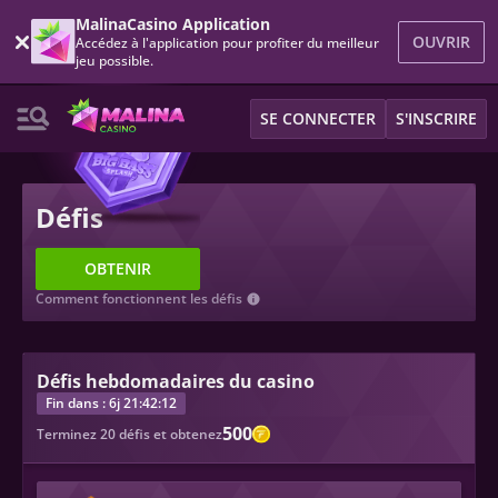
MalinaCasino Application
OUVRIR
Accédez à l'application pour profiter du meilleur
jeu possible.
SE CONNECTER
S'INSCRIRE
Défis
OBTENIR
Comment fonctionnent les défis
Défis hebdomadaires du casino
Fin dans :
6j 21:42:12
500
Terminez 20 défis et obtenez