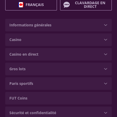
CLAVARDAGE EN
FRANÇAIS
DIRECT
Informations générales
Casino
Casino en direct
Gros lots
Paris sportifs
FUT Coins
Sécurité et confidentialité