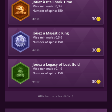
Jouez à It's Shark Time
Mise minimale : 0,3 €
Number of spins: 150
30
0
/150
Jouez à Majestic King
Mise minimale : 0,3 €
Number of spins: 150
30
0
/150
Jouez à Legacy of Lost Gold
Mise minimale : 0,1 €
Number of spins: 150
30
0
/150
Afficher tous les défis