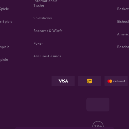
Internationale
Tische
Spiele
Basket
Spielshows
t-Spiele
Eishoc
Baccarat & Würfel
Americ
Poker
spiele
Baseba
Alle Live-Casinos
Spiele