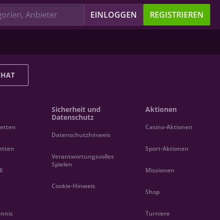
gorien, Anbieter
EINLOGGEN
REGISTRIEREN
CHAT
Sicherheit und
Aktionen
Datenschutz
etten
Casino-Aktionen
Datenschutzhinweis
etten
Sport-Aktionen
Verantwortungsvolles
Spielen
l
Missionen
Cookie-Hinweis
Shop
ennis
Turniere