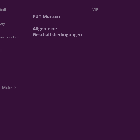
ball
VIP
FUT-Münzen
key
Allgemeine
Geschäftsbedingungen
an Football
ll
Mehr