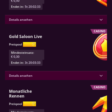
€ 0,50
Endet in:
5t 20:02:33
Details ansehen
CASINO
Gold Saloon Live
1100
Preispool
Mindesteinsatz:
€ 0,30
Endet in:
3t 20:03:33
Details ansehen
CASINO
Monatliche
Rennen
2500
Preispool