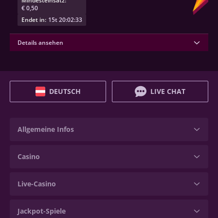
Mindesteinsatz:
€ 0,50
Endet in:
15t 20:02:33
Details ansehen
DEUTSCH
LIVE CHAT
Allgemeine Infos
Casino
Live-Casino
Jackpot-Spiele