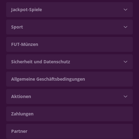
Jackpot-Spiele
Sport
FUT-Münzen
Sicherheit und Datenschutz
Allgemeine Geschäftsbedingungen
Aktionen
Zahlungen
Partner