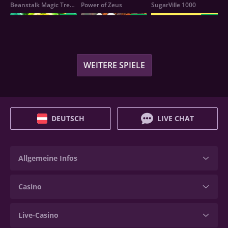
Beanstalk Magic Treasures
Power of Zeus
SugarVille 1000
€ 4.714,78
NEU
NEU
NEU
Mega Bear Jackpot
Nutty Squirrel
777 Streak: Supercharged
€ 4.714,78
NEU
NEU
NEU
Win Storm Delux
3 Hero Piggies
Bash The Banana Stash:Hold & Win
€ 49.180,45
NEU
NEU
NEU
WEITERE SPIELE
Wild Hot 40 Blow Booster
Eagle Strike Extra
40 Art of Gold Dice - Golden Coins Link
DEUTSCH
LIVE CHAT
Allgemeine Infos
Casino
Live-Casino