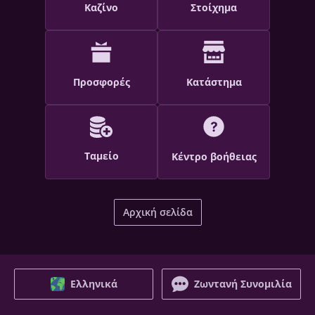
Καζίνο
Στοίχημα
Προσφορές
Κατάστημα
Ταμείο
Κέντρο βοήθειας
Αρχική σελίδα
Ελληνικά
Ζωντανή Συνομιλία