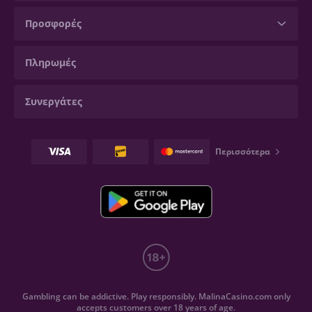
Προσφορές
Πληρωμές
Συνεργάτες
Περισσότερα
Gambling can be addictive. Play responsibly. MalinaCasino.com only
accepts customers over 18 years of age.