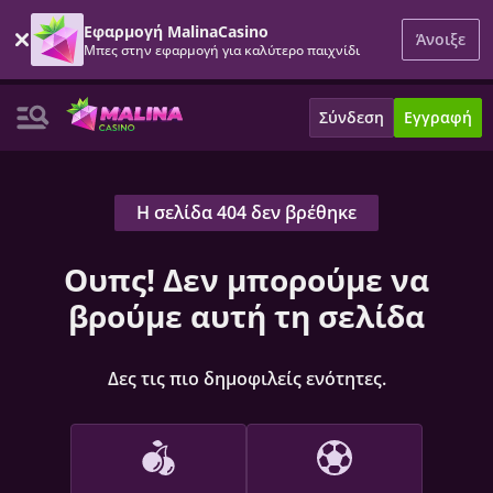
Εφαρμογή MalinaCasino
Άνοιξε
Μπες στην εφαρμογή για καλύτερο παιχνίδι
Σύνδεση
Εγγραφή
Η σελίδα 404 δεν βρέθηκε
Ουπς! Δεν μπορούμε να
βρούμε αυτή τη σελίδα
Δες τις πιο δημοφιλείς ενότητες.