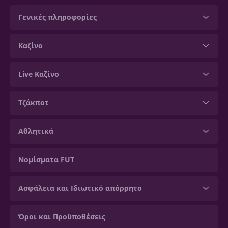
Γενικές πληροφορίες
Καζίνο
Live Καζίνο
Τζάκποτ
Αθλητικά
Νομίσματα FUT
Ασφάλεια και Ιδιωτικό απόρρητο
Όροι και Προϋποθέσεις