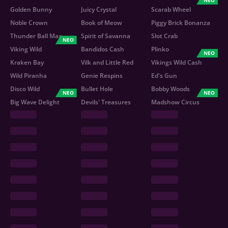
NΈΟ
Golden Bunny
Juicy Crystal
Scarab Wheel
Noble Crown
Book of Meow
Piggy Brick Bonanza
Thunder Ball Max
Spirit of Savanna
Slot Crab
NΈΟ
Viking Wild
Bandidos Cash
Plinko
NΈΟ
Kraken Bay
Vilk and Little Red
Vikings Wild Cash
Wild Piranha
Genie Respins
Ed's Gun
Disco Wild
Bullet Hole
Bobby Woods
NΈΟ
NΈΟ
Big Wave Delight
Devils' Treasures
Madshow Circus