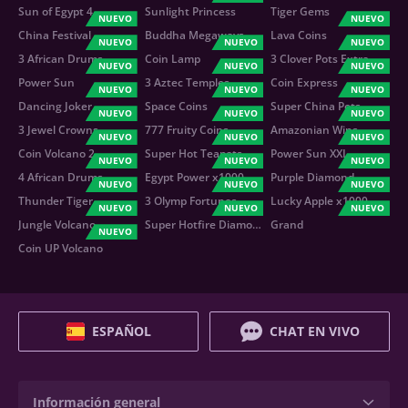
Sun of Egypt 4
Sunlight Princess
Tiger Gems
NUEVO
NUEVO
China Festival
Buddha Megaways
Lava Coins
NUEVO
NUEVO
NUEVO
3 African Drums
Coin Lamp
3 Clover Pots Extra
NUEVO
NUEVO
NUEVO
Power Sun
3 Aztec Temples
Coin Express
NUEVO
NUEVO
NUEVO
Dancing Joker
Space Coins
Super China Pots
NUEVO
NUEVO
NUEVO
3 Jewel Crowns
777 Fruity Coins
Amazonian Wins
NUEVO
NUEVO
NUEVO
Coin Volcano 2
Super Hot Teapots
Power Sun XXL
NUEVO
NUEVO
NUEVO
4 African Drums
Egypt Power x1000
Purple Diamond
NUEVO
NUEVO
NUEVO
Thunder Tiger
3 Olymp Fortunes
Lucky Apple x1000
NUEVO
NUEVO
NUEVO
Jungle Volcano
Super Hotfire Diamonds
Grand
NUEVO
Coin UP Volcano
ESPAÑOL
CHAT EN VIVO
Información general