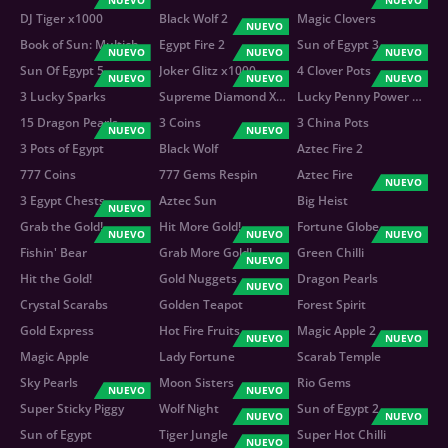
NUEVO
NUEVO
DJ Tiger x1000
Black Wolf 2
Magic Clovers
NUEVO
Book of Sun: Multichance
Egypt Fire 2
Sun of Egypt 3
NUEVO
NUEVO
NUEVO
Sun Of Egypt 5
Joker Glitz x1000
4 Clover Pots
NUEVO
NUEVO
NUEVO
3 Lucky Sparks
Supreme Diamond XXL
Lucky Penny Power Scatter
15 Dragon Pearls
3 Coins
3 China Pots
NUEVO
NUEVO
3 Pots of Egypt
Black Wolf
Aztec Fire 2
777 Coins
777 Gems Respin
Aztec Fire
NUEVO
3 Egypt Chests
Aztec Sun
Big Heist
NUEVO
Grab the Gold!
Hit More Gold!
Fortune Globe
NUEVO
NUEVO
NUEVO
Fishin' Bear
Grab More Gold!
Green Chilli
NUEVO
Hit the Gold!
Gold Nuggets
Dragon Pearls
NUEVO
Crystal Scarabs
Golden Teapot
Forest Spirit
Gold Express
Hot Fire Fruits
Magic Apple 2
NUEVO
NUEVO
Magic Apple
Lady Fortune
Scarab Temple
Sky Pearls
Moon Sisters
Rio Gems
NUEVO
NUEVO
Super Sticky Piggy
Wolf Night
Sun of Egypt 2
NUEVO
NUEVO
Sun of Egypt
Tiger Jungle
Super Hot Chilli
NUEVO