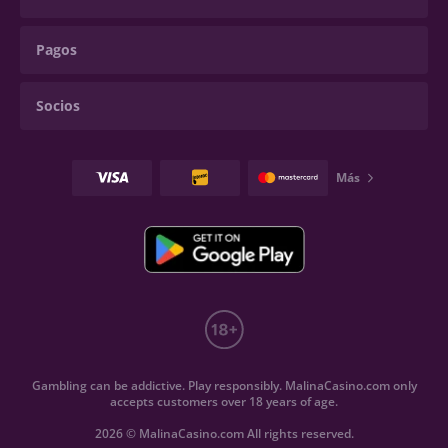
Pagos
Socios
Más
Gambling can be addictive. Play responsibly. MalinaCasino.com only
accepts customers over 18 years of age.
2026 © MalinaCasino.com All rights reserved.