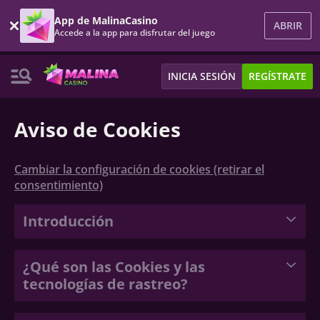
App de MalinaCasino
ABRIR
Accede a la app para disfrutar del juego
INICIA SESIÓN
REGÍSTRATE
Aviso de Cookies
Cambiar la configuración de cookies (retirar el
consentimiento)
Introducción
¿Qué son las Cookies y las
tecnologías de rastreo?