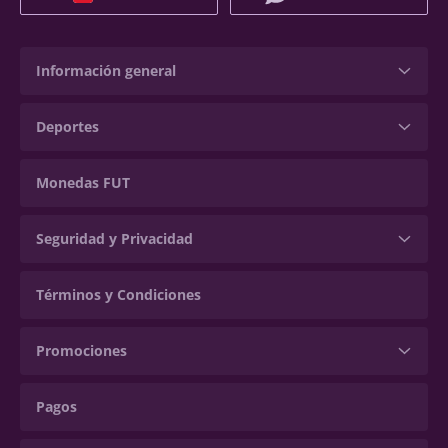
Información general
Deportes
Monedas FUT
Seguridad y Privacidad
Términos y Condiciones
Promociones
Pagos